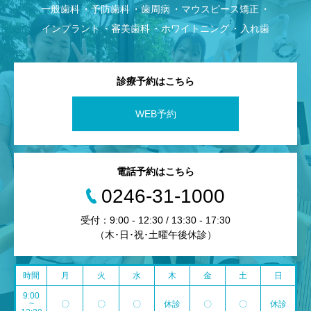
一般歯科
予防歯科
歯周病
マウスピース矯正
インプラント
審美歯科
ホワイトニング
入れ歯
診療予約はこちら
WEB予約
電話予約はこちら
0246-31-1000
受付：9:00 - 12:30 / 13:30 - 17:30
（木･日･祝･土曜午後休診）
時間
月
火
水
木
金
土
日
9:00
~
〇
〇
〇
休診
〇
〇
休診