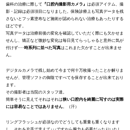
歯科の治療に際して
『口腔内撮影用カメラ』
は必須アイテム、撮
影・記録は必須項目になりました。保険診療上も写真データを残
さないとフッ素塗布など施術が認められない治療もあったりする
ほどです。
写真データは治療前後の変化を確認していただく際にも欠かせま
せんし、矯正など微妙な変化は毎日見てらっしゃると意外に気が
付けず･･･
時系列に並べた写真
はこれまた欠かすことが出来ませ
ん。
デジタルカメラで残し始めて今まで何十万枚撮ったことか解りま
せんが、管理ソフトの御陰ですべてを保存することが出来ており
ます。
その撮影者は当院のスタッフ達。
簡単そうに見えてそれはそれは
狭い口腔内を綺麗に写すのは実際
には容易なことではありません
。（汗）
リングフラッシュが必須なのでどうしても重量も重くなります
し、それを片手で支えて･･･ですから腕力も必要だったりいたし