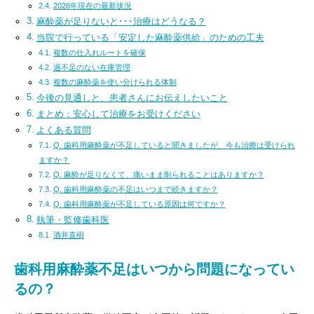
2026年現在の最新状況
麻酔薬が足りないと･･･治療はどうなる？
当院で行っている「安定した麻酔薬供給」のための工夫
複数の仕入れルートを確保
過不足のない在庫管理
複数の麻酔薬を使い分けられる体制
今後の見通しと、患者さんにお伝えしたいこと
まとめ：安心して治療をお受けください
よくある質問
Q. 歯科用麻酔薬が不足していると聞きましたが、今も治療は受けられ
ますか？
Q. 麻酔が足りなくて、痛いまま削られることはありますか？
Q. 歯科用麻酔薬の不足はいつまで続きますか？
Q. 歯科用麻酔薬が不足している原因は何ですか？
執筆・監修歯科医
酒井直樹
歯科用麻酔薬不足はいつから問題になってい
るの？