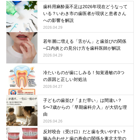
歯科用麻酔薬不足は2026年現在どうなって
いる？いわき市の歯医者が現状と患者さん
への影響を解説
2026.04.29
若年層に増える「舌がん」と歯並びの関係
─口内炎との見分け方を歯科医師が解説
2026.04.29
冷たいものが歯にしみる！知覚過敏の3つ
の原因と正しい対処法
2026.04.27
子どもの歯並び「まだ早い」は間違い？
5〜7歳からの「早期歯科介入」が大切な理
由
2026.04.26
反対咬合（受け口）だと歯を失いやすい？
噛み合わせと歯の寿命の関係を東北大学の