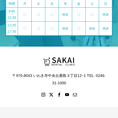
時間
月
火
水
木
金
土
日
9:00
~
〇
〇
〇
休診
〇
〇
休診
12:30
13:30
~
〇
〇
〇
休診
〇
休診
休診
17:30
〒970-8043 いわき市中央台鹿島３丁目12−1 TEL. 0246-
31-1000