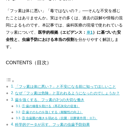
「フッ素は体に悪い」「毒ではないの？」──そんな不安を感じ
たことはありませんか。実はその多くは、過去の誤解や情報の混
同によるものです。本記事では、歯科医療の現場で使われている
フッ素について、
医学的根拠（エビデンス：
※1
）に基づいた安
全性と、虫歯予防における本当の役割
を分かりやすく解説しま
す。
CONTENTS（目次）
「フッ素は体に悪い？」と不安になる前に知ってほしいこと
なぜ「フッ素は危険」と言われるようになったのでしょうか？
歯を強くする、フッ素の3つの大切な働き
① 歯の修復を助ける（再石灰化の促進）
② 歯そのものを強くする（耐酸性の向上）
③ 虫歯菌の働きを弱める（抗菌・抗酵素作用：※7）
科学的データが示す、フッ素の虫歯予防効果