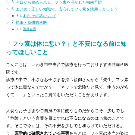
今日から始められる、フッ素を活かした虫歯予防
まとめ：正しい知識で、安心してフッ素を活用しましょう
本文中の用語について
執筆・監修歯科医
酒井直樹
「フッ素は体に悪い？」と不安になる前に知
ってほしいこと
こんにちは。いわき市中央台で診療を行っております酒井歯科医
院です。
診療の中で、小さなお子さまを持つ親御さんから「先生、フッ素
って体に毒なんですか？」「ネットで危険だと見て、使うのが怖
くて……」といったご質問をいただくことがあります。
大切なお子さまやご自身の体に使うものだからこそ、少しでも
「危険」という言葉を目にすれば不安になるのは当然のことで
す。そこで今回は、その不安を少しでも和らげていただけるよ
う、
医学的に確認されている事実
をもとに、フッ素の本当の姿に