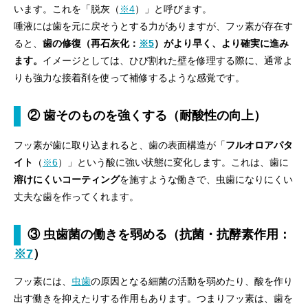
います。これを「脱灰（
※4
）」と呼びます。
唾液には歯を元に戻そうとする力がありますが、フッ素が存在す
ると、
歯の修復（再石灰化：
※5
）がより早く、より確実に進み
ます。
イメージとしては、ひび割れた壁を修理する際に、通常よ
りも強力な接着剤を使って補修するような感覚です。
② 歯そのものを強くする（耐酸性の向上）
フッ素が歯に取り込まれると、歯の表面構造が「
フルオロアパタ
イト
（
※6
）」という酸に強い状態に変化します。これは、歯に
溶けにくいコーティング
を施すような働きで、虫歯になりにくい
丈夫な歯を作ってくれます。
③ 虫歯菌の働きを弱める（抗菌・抗酵素作用：
※7
）
フッ素には、
虫歯
の原因となる細菌の活動を弱めたり、酸を作り
出す働きを抑えたりする作用もあります。つまりフッ素は、歯を