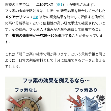
医療の世界では、「
エビデンス
（
※1
）」が重視されます。
フッ素の虫歯予防効果は、世界中の研究結果を統合して分析した
メタアナリシス
（
※8
複数の研究結果を統合して評価する信頼性
の高い分析手法）という信頼性の高い研究手法で確認されていま
す。その結果、フッ素入り歯みがき粉を継続して使用すること
で、
虫歯の発生率が平均20〜30％低下する
ことが分かっていま
す。
これは「明日は高い確率で雨が降ります」という天気予報と同じ
ように、日常の判断材料として十分に信頼できるデータと言える
でしょう。