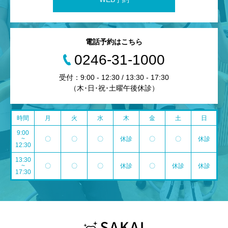
電話予約はこちら
0246-31-1000
受付：9:00 - 12:30 / 13:30 - 17:30
（木･日･祝･土曜午後休診）
時間
月
火
水
木
金
土
日
9:00
~
〇
〇
〇
休診
〇
〇
休診
12:30
13:30
~
〇
〇
〇
休診
〇
休診
休診
17:30