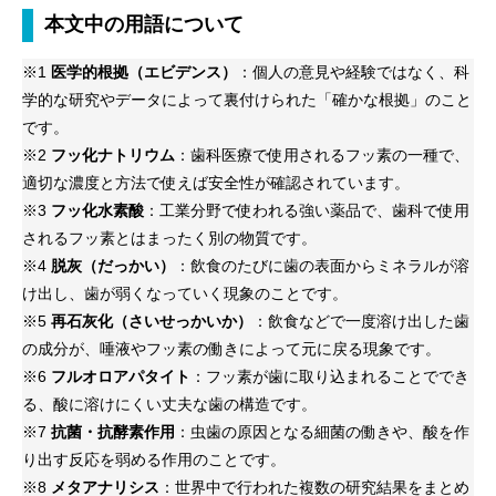
本文中の用語について
※1
医学的根拠（エビデンス）
：個人の意見や経験ではなく、科
学的な研究やデータによって裏付けられた「確かな根拠」のこと
です。
※2
フッ化ナトリウム
：歯科医療で使用されるフッ素の一種で、
適切な濃度と方法で使えば安全性が確認されています。
※3
フッ化水素酸
：工業分野で使われる強い薬品で、歯科で使用
されるフッ素とはまったく別の物質です。
※4
脱灰（だっかい）
：飲食のたびに歯の表面からミネラルが溶
け出し、歯が弱くなっていく現象のことです。
※5
再石灰化（さいせっかいか）
：飲食などで一度溶け出した歯
の成分が、唾液やフッ素の働きによって元に戻る現象です。
※6
フルオロアパタイト
：フッ素が歯に取り込まれることででき
る、酸に溶けにくい丈夫な歯の構造です。
※7
抗菌・抗酵素作用
：虫歯の原因となる細菌の働きや、酸を作
り出す反応を弱める作用のことです。
※8
メタアナリシス
：世界中で行われた複数の研究結果をまとめ