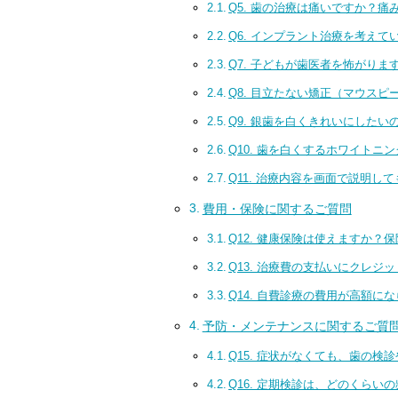
Q5. 歯の治療は痛いですか？
Q6. インプラント治療を考え
Q7. 子どもが歯医者を怖がり
Q8. 目立たない矯正（マウス
Q9. 銀歯を白くきれいにした
Q10. 歯を白くするホワイトニ
Q11. 治療内容を画面で説明
費用・保険に関するご質問
Q12. 健康保険は使えますか？
Q13. 治療費の支払いにクレジ
Q14. 自費診療の費用が高額
予防・メンテナンスに関するご質
Q15. 症状がなくても、歯の
Q16. 定期検診は、どのくらい