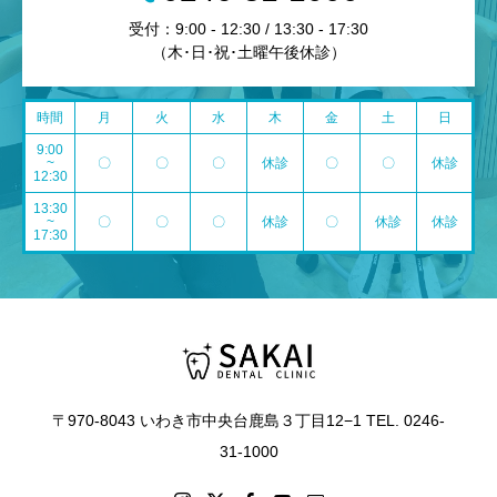
受付：9:00 - 12:30 / 13:30 - 17:30
（木･日･祝･土曜午後休診）
時間
月
火
水
木
金
土
日
9:00
~
〇
〇
〇
休診
〇
〇
休診
12:30
13:30
~
〇
〇
〇
休診
〇
休診
休診
17:30
〒970-8043 いわき市中央台鹿島３丁目12−1 TEL. 0246-
31-1000