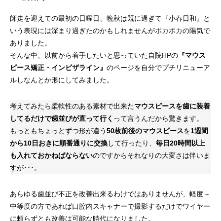
師走を迎えての最初の日曜日、晩秋は既に過ぎて『小春日和』と
いう表現には深まり過ぎたのかもしれませんがポカポカの陽気で
ありました。
そんな中、以前から着手したいと思っていた自院HPの
『マウス
ピース矯正・インビザライン』
のページを自分でプチリニューア
ルしなんとか形にしてみました。
考えてみたら柔軟性のある素材で出来た
マウスピースを歯に装着
してるだけで歯並びが直って行く
って言うんだから驚きます。
もっともちょっとずつ形が違う
50枚前後のマウスピース
を
1週間
から10日おきに順番通りに交換
して行ったり、
毎日20時間以上
も入れておかねばならない
のですからそれなりの大変さは伴いま
すが･･･。
あらゆる歯並び不正を改善出来るわけではありませんが、軽度～
中等度の方であれば口腔内スキャナーで撮影するだけでワイヤー
に頼らずとも改善は可能な時代になりました。