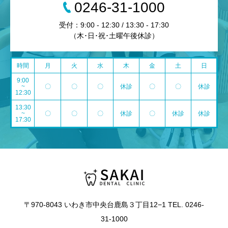
0246-31-1000
受付：9:00 - 12:30 / 13:30 - 17:30
（木･日･祝･土曜午後休診）
時間
月
火
水
木
金
土
日
9:00
~
〇
〇
〇
休診
〇
〇
休診
12:30
13:30
~
〇
〇
〇
休診
〇
休診
休診
17:30
〒970-8043 いわき市中央台鹿島３丁目12−1 TEL. 0246-
31-1000