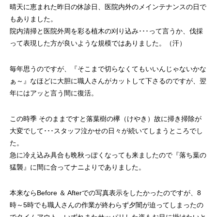
晴天に恵まれた昨日の休診日、医院内外のメインテナンスの日で
もありました。
院内清掃と医院外周を彩る植木の刈り込み･･･って言うか、伐採
って表現した方が良いような規模ではありました。（汗）
毎年思うのですが、『そこまで切らなくてもいいんじゃないかな
ぁ～』なほどに大胆に職人さんがカットして下さるのですが、翌
年にはアッと言う間に復活。
この時季 そのままですと落葉樹の欅（けやき）故に掃き掃除が
大変でして･･･スタッフ泣かせの日々が続いてしまうところでし
た。
急に冷え込み具合も晩秋っぽくなっても来ましたので『落ち葉の
猛襲』に間に合ってナニよりでありました。
本来ならBefore ＆ Afterでの写真表示をしたかったのですが、8
時～5時でも職人さんの作業が終わらず夕闇が迫ってしまったの