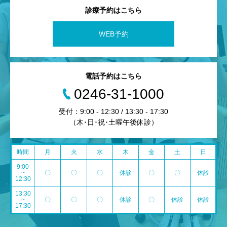
診療予約はこちら
WEB予約
電話予約はこちら
0246-31-1000
受付：9:00 - 12:30 / 13:30 - 17:30
（木･日･祝･土曜午後休診）
時間
月
火
水
木
金
土
日
9:00
~
〇
〇
〇
休診
〇
〇
休診
12:30
13:30
~
〇
〇
〇
休診
〇
休診
休診
17:30