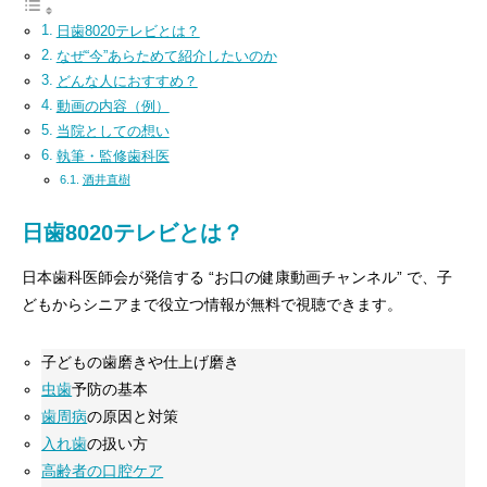
日歯8020テレビとは？
なぜ“今”あらためて紹介したいのか
どんな人におすすめ？
動画の内容（例）
当院としての想い
執筆・監修歯科医
酒井直樹
日歯8020テレビとは？
日本歯科医師会が発信する “お口の健康動画チャンネル” で、子
どもからシニアまで役立つ情報が無料で視聴できます。
子どもの歯磨きや仕上げ磨き
虫歯
予防の基本
歯周病
の原因と対策
入れ歯
の扱い方
高齢者の口腔ケア