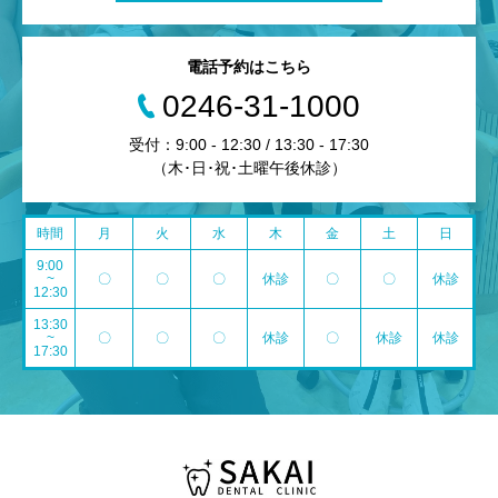
電話予約はこちら
0246-31-1000
受付：9:00 - 12:30 / 13:30 - 17:30
（木･日･祝･土曜午後休診）
時間
月
火
水
木
金
土
日
9:00
~
〇
〇
〇
休診
〇
〇
休診
12:30
13:30
~
〇
〇
〇
休診
〇
休診
休診
17:30