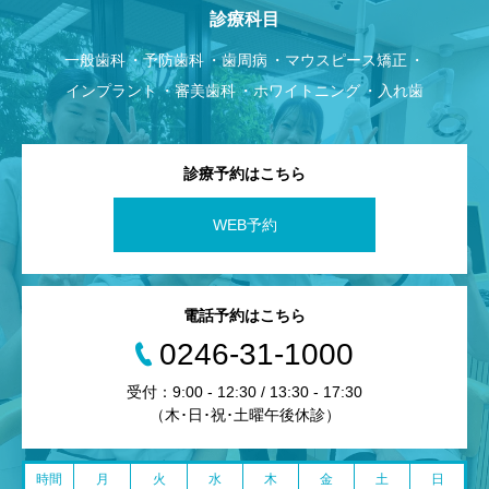
診療科目
一般歯科
予防歯科
歯周病
マウスピース矯正
インプラント
審美歯科
ホワイトニング
入れ歯
診療予約はこちら
WEB予約
電話予約はこちら
0246-31-1000
受付：9:00 - 12:30 / 13:30 - 17:30
（木･日･祝･土曜午後休診）
時間
月
火
水
木
金
土
日