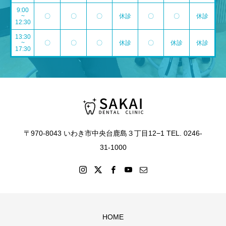
9:00
~
〇
〇
〇
休診
〇
〇
休診
12:30
13:30
~
〇
〇
〇
休診
〇
休診
休診
17:30
〒970-8043 いわき市中央台鹿島３丁目12−1 TEL. 0246-
31-1000
HOME