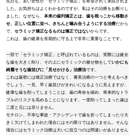
先日も、若い女性が「セラミック矯正」を希望されて来院されま
した。お気持ちはよくわかるのですが、私はその治療をお断りし
ました。なぜなら、
本来の歯列矯正とは、歯を根っこから移動さ
せ、正しい位置に並べ、きちんと噛み合うようにする治療
だから
で、
セラミック矯正なるものは矯正ではない
からです。
これは、歯の健康を長期的に守る上で非常に重要なことです。
一部で「セラミック矯正」と呼ばれているものは、実際には健全
な歯を大きく削り、その上にセラミックの被せ物をして
いかにも
綺麗そうな歯並びに「見せかける」治療法
です。
これは厳密には矯正治療ではなく、審美治療の一つと考えるべき
でしょう。一見、早く歯並びがきれいになるように見えますが、
健康な歯を削ってしまうことは、歯の寿命を縮め、将来的なトラ
ブルのリスクを高めることになります。一度削ってしまった歯は
二度と元には戻りません。
モチロン、不幸な事故・アクシデントで歯を折ってしまったり大
きく欠けてしまわれた場合にはその限りではありません。そんな
場合にはセラミック治療は大いに役立つのは間違いがありません