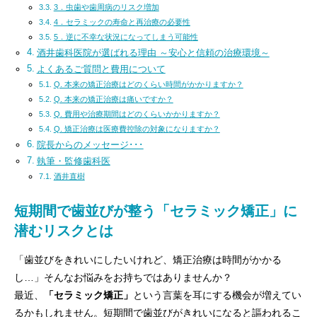
3．虫歯や歯周病のリスク増加
4．セラミックの寿命と再治療の必要性
5．逆に不幸な状況になってしまう可能性
酒井歯科医院が選ばれる理由 ～安心と信頼の治療環境～
よくあるご質問と費用について
Q. 本来の矯正治療はどのくらい時間がかかりますか？
Q. 本来の矯正治療は痛いですか？
Q. 費用や治療期間はどのくらいかかりますか？
Q. 矯正治療は医療費控除の対象になりますか？
院長からのメッセージ･･･
執筆・監修歯科医
酒井直樹
短期間で歯並びが整う「セラミック矯正」に
潜むリスクとは
「歯並びをきれいにしたいけれど、矯正治療は時間がかかる
し…」そんなお悩みをお持ちではありませんか？
最近、
「セラミック矯正」
という言葉を耳にする機会が増えてい
るかもしれません。短期間で歯並びがきれいになると謳われるこ