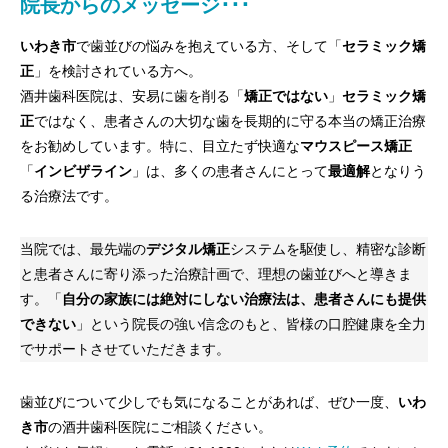
院長からのメッセージ･･･
いわき市
で歯並びの悩みを抱えている方、そして「
セラミック矯
正
」を検討されている方へ。
酒井歯科医院は、安易に歯を削る「
矯正ではない
」
セラミック矯
正
ではなく、患者さんの大切な歯を長期的に守る本当の矯正治療
をお勧めしています。特に、目立たず快適な
マウスピース矯正
「
インビザライン
」は、多くの患者さんにとって
最適解
となりう
る治療法です。
当院では、最先端の
デジタル矯正
システムを駆使し、精密な診断
と患者さんに寄り添った治療計画で、理想の歯並びへと導きま
す。「
自分の家族には絶対にしない治療法は、患者さんにも提供
できない
」という院長の強い信念のもと、皆様の口腔健康を全力
でサポートさせていただきます。
歯並びについて少しでも気になることがあれば、ぜひ一度、
いわ
き市
の酒井歯科医院にご相談ください。