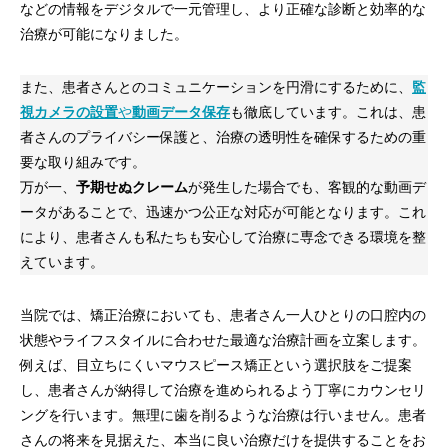
などの情報をデジタルで一元管理し、より正確な診断と効率的な
治療が可能になりました。
また、患者さんとのコミュニケーションを円滑にするために、
監
視カメラの設置
や
動画データ保存
も徹底しています。これは、患
者さんのプライバシー保護と、治療の透明性を確保するための重
要な取り組みです。
万が一、
予期せぬクレーム
が発生した場合でも、客観的な動画デ
ータがあることで、迅速かつ公正な対応が可能となります。これ
により、患者さんも私たちも安心して治療に専念できる環境を整
えています。
当院では、矯正治療においても、患者さん一人ひとりの口腔内の
状態やライフスタイルに合わせた最適な治療計画を立案します。
例えば、目立ちにくいマウスピース矯正という選択肢をご提案
し、患者さんが納得して治療を進められるよう丁寧にカウンセリ
ングを行います。無理に歯を削るような治療は行いません。患者
さんの将来を見据えた、本当に良い治療だけを提供することをお