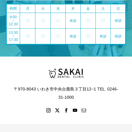
時間
月
火
水
木
金
土
日
9:00
~
〇
〇
〇
休診
〇
〇
休診
12:30
13:30
~
〇
〇
〇
休診
〇
休診
休診
17:30
〒970-8043 いわき市中央台鹿島３丁目12−1 TEL. 0246-
31-1000